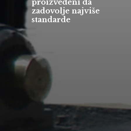
proizvedeni da
zadovolje najviše
standarde