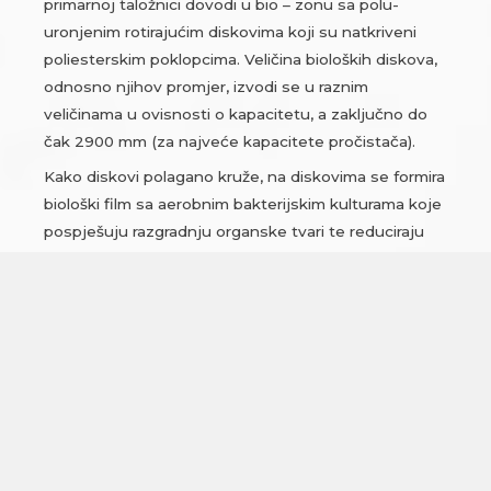
primarnoj taložnici dovodi u bio – zonu sa polu-
uronjenim rotirajućim diskovima koji su natkriveni
poliesterskim poklopcima. Veličina bioloških diskova,
odnosno njihov promjer, izvodi se u raznim
veličinama u ovisnosti o kapacitetu, a zaključno do
čak 2900 mm (za najveće kapacitete pročistača).
Kako diskovi polagano kruže, na diskovima se formira
biološki film sa aerobnim bakterijskim kulturama koje
pospješuju razgradnju organske tvari te reduciraju
onečišćenje otpadne vode. Po izlasku iz bio-zone,
voda otječe u sekundarnu taložnicu gdje se vrši
finalno taloženje prije ispusta. Voda na izlazu iz
uređaja je bistra, obogaćenja kisikom i bez
neugodnih mirisa.
Kvaliteta pročišćene vode (efluenta) je u zakonskim
okvirima za ispust u vodotok druge kategorije.
MODULARNA GRADNJA -