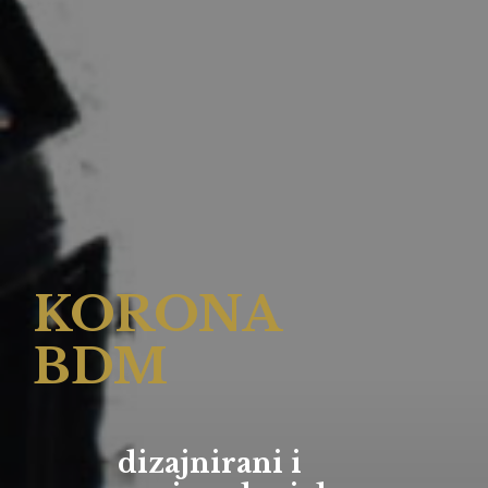
KORONA
BDM
dizajnirani i